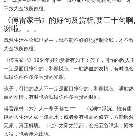
3、既然生活在金钱世界中，就不能不好好地控制金钱，才
不致为金钱所奴役。
《傅雷家书》的好句及赏析,要三十句啊,
谢啦。。。
既然生活在金钱世界中，就不能不好好地控制金钱，才不致
为金钱所奴役。
《傅雷家书》1954年好句赏析有如下：孩子，可怕的敌人不
一定是面目狰狞的，和颜悦色、一腔热血的友情，有时也会
耽误你许许多多宝贵的光阴。
孩子，可怕的敌人不一定是面目狰狞的，和颜悦色、满腔热
血的友情，有时也会耽误你许多宝贵的时间。
傅雷家书〈六〉人一辈子都在 *** ——低潮中浮沉。惟有庸
碌的人生活才如一潭死水；或者要有极高的修养，方能廓然
无累，真正解脱。〈七〉太阳太强烈，会把五谷晒焦；雨水
太猛，也会淹死庄稼。