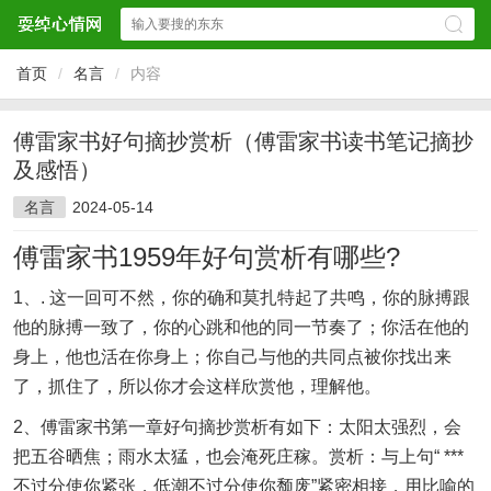
首页
/
名言
/
内容
傅雷家书好句摘抄赏析（傅雷家书读书笔记摘抄
及感悟）
名言
2024-05-14
傅雷家书1959年好句赏析有哪些?
1、. 这一回可不然，你的确和莫扎特起了共鸣，你的脉搏跟
他的脉搏一致了，你的心跳和他的同一节奏了；你活在他的
身上，他也活在你身上；你自己与他的共同点被你找出来
了，抓住了，所以你才会这样欣赏他，理解他。
2、傅雷家书第一章好句摘抄赏析有如下：太阳太强烈，会
把五谷晒焦；雨水太猛，也会淹死庄稼。赏析：与上句“ ***
不过分使你紧张，低潮不过分使你颓废”紧密相接，用比喻的