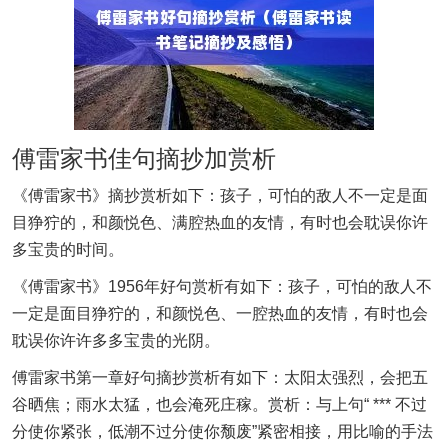
傅雷家书佳句摘抄加赏析
《傅雷家书》摘抄赏析如下：孩子，可怕的敌人不一定是面
目狰狞的，和颜悦色、满腔热血的友情，有时也会耽误你许
多宝贵的时间。
《傅雷家书》1956年好句赏析有如下：孩子，可怕的敌人不
一定是面目狰狞的，和颜悦色、一腔热血的友情，有时也会
耽误你许许多多宝贵的光阴。
傅雷家书第一章好句摘抄赏析有如下：太阳太强烈，会把五
谷晒焦；雨水太猛，也会淹死庄稼。赏析：与上句“ *** 不过
分使你紧张，低潮不过分使你颓废”紧密相接，用比喻的手法