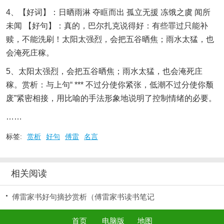
4、【好词】：日晒雨淋 夺眶而出 孤立无援 冻饿之虞 闻所
未闻 【好句】：真的，巴尔扎克说得好：有些罪过只能补
赎，不能洗刷！太阳太强烈，会把五谷晒焦；雨水太猛，也
会淹死庄稼。
5、太阳太强烈，会把五谷晒焦；雨水太猛，也会淹死庄
稼。赏析：与上句“ *** 不过分使你紧张，低潮不过分使你颓
废”紧密相接，用比喻的手法形象地说明了控制情绪的必要。
……
标签:
赏析
好句
傅雷
名言
相关阅读
傅雷家书好句摘抄赏析（傅雷家书读书笔记
首页
电脑版
地图