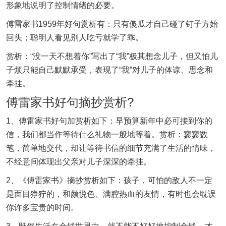
形象地说明了控制情绪的必要。
傅雷家书1959年好句赏析有：只有傻瓜才自己碰了钉子方始
回头；聪明人看见别人吃亏就学了乖。
赏析：“没一天不想着你”写出了“我”极其想念儿子，但又怕儿
子烦只能自己默默承受，表现了“我”对儿子的体谅、思念和
牵挂。
傅雷家书好句摘抄赏析?
1、傅雷家书好句加赏析如下：早预算新年中必可接到你的
信，我们都当作等待什么礼物一般地等着。赏析：寥寥数
笔，简单地交代，却让等待书信的细节充满了生活的情味，
不经意间体现出父亲对儿子深深的牵挂。
2、《傅雷家书》摘抄赏析如下：孩子，可怕的敌人不一定
是面目狰狞的，和颜悦色、满腔热血的友情，有时也会耽误
你许多宝贵的时间。