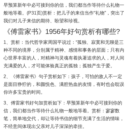
早预算新年中必可接到你的信，我们都当作等待什么礼物一
般地等着。(P31页)赏析：把儿子的来信当作“礼物”，突出了
我们对儿子来信的期待、盼望和珍视。
《傅雷家书》1956年好句赏析有哪些?
1、赏析：当代哲学家周国平说过：“孤独、寂寞和无聊是三
种不同的境界，分别属于精神、感情和事务的层面；只有内
心世界丰富的人，对精神与灵魂有着执著追求的人，对人间
充满爱的人，才可能体验真正的孤独；孤独产生于爱。
2、《傅雷家书》句子赏析如下：孩子，可怕的敌人不一定
是面目狰狞的，和颜悦色、满腔热血的友情，有时也会耽误
你许多宝贵的时间。
3、傅雷家书好句加赏析如下：早预算新年中必可接到你的
信，我们都当作等待什么礼物一般地等着。赏析：寥寥数
笔，简单地交代，却让等待书信的细节充满了生活的情味，
不经意间体现出父亲对儿子深深的牵挂。