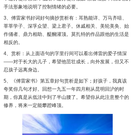
手法形象地说明了控制情绪的必要。
3、傅雷家书好词好句摘抄赏析有：耳熟能详、万马齐喑、
莘莘学子、深孚众望、梁上君子。休戚相关、美轮美奂、始
作俑者、鼎力相助、醍醐灌顶。莫扎特的作品跟他的生活是
相反的。
4、赏析：从上面语句的字里行间可以看出傅雷的爱子情深
——对于长大的儿子，希望他茁壮成长，向外发展，但又不
忍孩子远离身边。
5、《傅雷家书》第五章好句赏析是如下；好孩子，我真该
夸奖你几句才好。回想一九五一年四月刚从昆明回沪的时
期，你真是从低洼中到了半山腰了。希望你从此注意整个的
修养，将来一定能攀蹬峰顶。