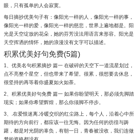
眼，只有孤单的人会寂寞。
每日摘抄优美句子有：像阳光一样的人，像阳光一样的事，
像阳光一样的爱，像阳光一样的慈悲，世界上遍地都是。阳
光是天空绽放的花朵，她的芬芳没法用语言来形容。阳光是
天空挥洒的情怀，她的浪漫没有文字可以描述。
积累优美好句免费(5篇)
1、优美名句积累摘抄 篇一 在破碎的天空下一道流星划过，
点不亮整个星空，但也带来了希望。很累，很想要去休息，
很坚持的再等着你盛夏如火如荼。
2、积累优美好句免费 篇一 如果你盼望明天，那必须先脚踏
现实；如果你希望辉煌，那么你须脚不停步。
3、.在爱恨迷离.冷暖交织的红尘路上，每个人，沿着心中所
期待的方向前行，都应该一往无悔。因为任何的彷徨与踌
躇，都是对光阴的辜负，有朝一日，青春被没收，我们连做
梦的资格都没有。