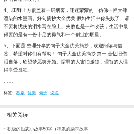
4、.田野上方覆盖着一层烟雾，迷迷蒙蒙的，仿佛一幅大肆
渲染的水墨画。好句摘抄大全优美 假如生活中你失败了，请
不要将忧伤的泪水写在脸上。失败也是一种收获，生活中最
得要的是有一份十足的勇气和一个创业的胆量。
5、下面是 整理分享的句子大全优美摘抄，欢迎阅读与借
鉴，希望对你们有帮助！ 句子大全优美摘抄 篇一 苦忆旧伤
泪自落，欣望梦愿笑开颜。懦弱的人害怕孤独，理智的人懂
得享受孤独。
……
标签:
积累
优美
句子
说说
相关阅读
积极的励志小故事50字（积累的励志故事