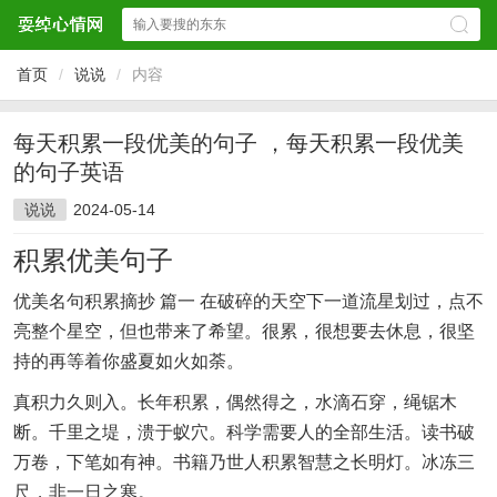
首页
/
说说
/
内容
每天积累一段优美的句子 ，每天积累一段优美
的句子英语
说说
2024-05-14
积累优美句子
优美名句积累摘抄 篇一 在破碎的天空下一道流星划过，点不
亮整个星空，但也带来了希望。很累，很想要去休息，很坚
持的再等着你盛夏如火如荼。
真积力久则入。长年积累，偶然得之，水滴石穿，绳锯木
断。千里之堤，溃于蚁穴。科学需要人的全部生活。读书破
万卷，下笔如有神。书籍乃世人积累智慧之长明灯。冰冻三
尺，非一日之寒。