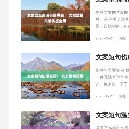
伤感文案图片发圈
独，是你明明清
累。自找的痛，何
2026-05-27
[伤感]
文案短句伤
伤感的文案短句 
一种无法言说的幸
谅。你来过一下子
2026-05-27
[伤感]
文案短句温
温柔又伤感的文案