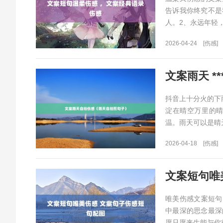
告诉我你终究不是
人。2、永远年轻
2026-04-24
[伤感]
文案雨天 **
抖音上十分火的下
淀在晴空万里的
温。雨天可以是晴
2026-04-18
[伤感]
文案短句唯
唯美伤感文案短句
中最深的思念最深
愿只愿来生能与你