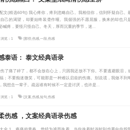
配文(精选60句) 我心疼你，疼到忽略自己。我相信你，信到怀疑自己。
楚自己的渴望，却要始终装聋作哑。我倔强的不愿屈服，换来的却也只
必喊疼，要怪只怪自己。冬天，厚而沉重的季节，迷...
浏览：1
[那些,伤感,一段,伤感
感泰语： 泰文经典语录
我伤了痛了碎了，都不会放在心上，只因我还放不下你。不要逃避眼泪，
福；不要痴迷微笑，可能那是一种难以启齿的伤痛。别说谎，我做不到
，我想念一辈子。疏远谁有时候不一定是讨厌，也许是...
浏览：1
[文案,伤感,短句,伤感
柔伤感 ，文案经典语录伤感
大全 1、疼痛的青春，曾经为谁而执着。当你执着时连时刻也要向你投