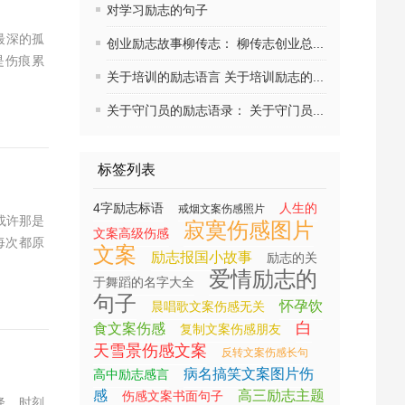
对学习励志的句子
最深的孤
创业励志故事柳传志： 柳传志创业总...
是伤痕累
关于培训的励志语言 关于培训励志的...
关于守门员的励志语录： 关于守门员...
标签列表
4字励志标语
人生的
戒烟文案伤感照片
或许那是
寂寞伤感图片
文案高级伤感
每次都原
文案
励志报国小故事
励志的关
爱情励志的
于舞蹈的名字大全
句子
怀孕饮
晨唱歌文案伤感无关
白
食文案伤感
复制文案伤感朋友
天雪景伤感文案
反转文案伤感长句
病名搞笑文案图片伤
高中励志感言
感
高三励志主题
伤感文案书面句子
降。时刻