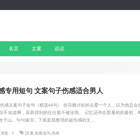
名言
文案
说说
感专用短句 文案句子伤感适合男人
 伤感文案句子短句（精选44句） 你百般讨好的去爱一个人，以为他总会
你不知道啊，容易得到的往往都不被珍惜。 记忆还停在那最初的最初，
水千山。句句催泪，下面是我整理的超伤感的文...
浏览：1
[文案,伤感,短句,伤感