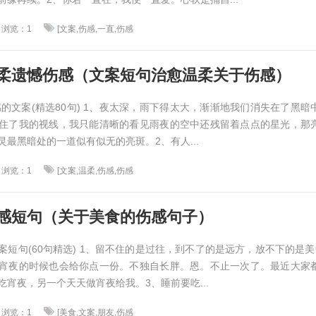
浏览：1
[文案,伤感,一直,伤感
柔遗憾伤感（文案短句治愈温柔关于伤感）
感的文案(精选80句) 1、夜太深，雨下得太大，渐渐地我们消失在了黑暗
住了我的视线，我只能清晰的看见雨夜的空中还残留着点点的星光，那
最黑暗处的一道似有似无的亮斑。2、有人...
浏览：1
[文案,温柔,伤感,伤感
感短句（关于美食的伤感句子）
案短句(60句精选) 1、留不住的是过往，到不了的是远方，放不下的是美
宵夜的时候也会给你点一份。不独自长胖。恩。不止一次了。最近大家
宵夜，另一个天天做宵夜给我。3、睡前要吃...
浏览：1
[美食,文案,朋友,伤感