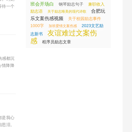
班会开场白
钢琴励志句子
兼职收入
等待一个
合肥玩
励志语
关于励志唯美的现代诗歌
乐文案伤感视频
关于校园励志事件
1000字
2023文艺励
加班爱情文案伤感
友谊难过文案伤
志新书
感
程序员励志文章
伤感都沉
心情降降
都是我心
相思泪。