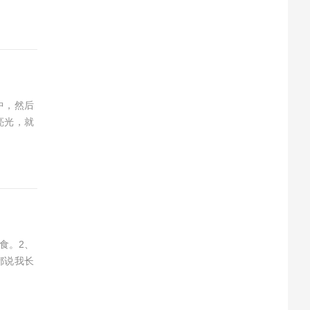
中，然后
亮光，就
食。2、
都说我长