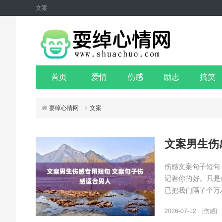
文案
首页
爱情
伤感
励志
搞笑
耍绰心情网
文案
文案男生伤
伤感文案句子短句
记着你的好。只是
已把我们隔了个万
2026-07-12
[伤感]