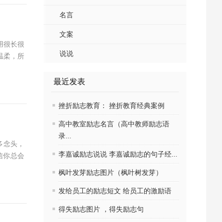
名言
文案
用很长很
说说
温柔，所
最近发表
挫折励志教育： 挫折教育经典案例
高中教室励志名言（高中教师励志语
录...
多念头，
李嘉诚励志说说 李嘉诚励志的句子经...
信你总会
枫叶发芽励志图片（枫叶树发芽）
发给员工的励志短文 给员工的激励语
得失励志图片 ，得失励志句