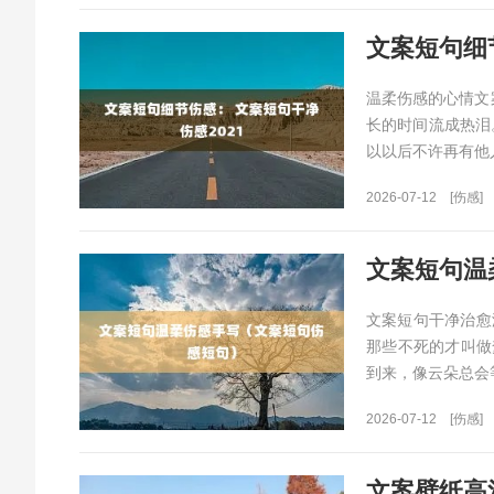
文案短句细
温柔伤感的心情文
长的时间流成热泪
以以后不许再有他
2026-07-12
[伤感]
文案短句温
文案短句干净治愈
那些不死的才叫做
到来，像云朵总会等
2026-07-12
[伤感]
文案壁纸高