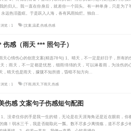
我的归人。我一直在你身后，就差你一个回头。有一种单身，只是为了
，永远热泪盈眶。于是跃入人海，各有风雨灿烂。独自...
浏览：1
[文案,温柔,伤感,伤感
* 伤感（雨天 *** 照句子）
雨天心情伤心的创意文案(精选78句) 1、晴天，不一定是好日子，所有的
晴天；雨天，不一定都是忧愁，细雨绵绵的天，可以淋着雨，为浊伤的
天，晴天也是雨天，朦胧不知所措，昏暗不知方向...
浏览：1
[下雨,雨天,下雨天,伤感
美伤感 文案句子伤感短句配图
 1、没牵住你的手是我一生的错，无论是在天涯海角还是近在眼前，你
的痛！弱水三千，我是否能取此一瓢。数不尽多少离情殇，道不尽多少
前缘再续。2、你若一直在，我便一直爱。心软是捅自...