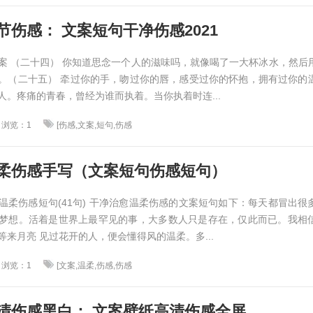
节伤感： 文案短句干净伤感2021
案 （二十四） 你知道思念一个人的滋味吗，就像喝了一大杯冰水，然后
。（二十五） 牵过你的手，吻过你的唇，感受过你的怀抱，拥有过你的
人。疼痛的青春，曾经为谁而执着。当你执着时连...
浏览：1
[伤感,文案,短句,伤感
柔伤感手写（文案短句伤感短句）
温柔伤感短句(41句) 干净治愈温柔伤感的文案短句如下：每天都冒出很
梦想。活着是世界上最罕见的事，大多数人只是存在，仅此而已。我相
来月亮 见过花开的人，便会懂得风的温柔。多...
浏览：1
[文案,温柔,伤感,伤感
清伤感黑白： 文案壁纸高清伤感全屏