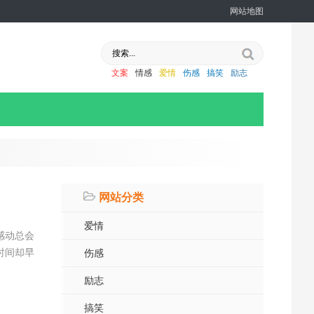
网站地图
文案
情感
爱情
伤感
搞笑
励志
网站分类
爱情
感动总会
时间却早
伤感
励志
搞笑