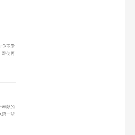
方你不爱
，即使再
于奉献的
软禁一辈