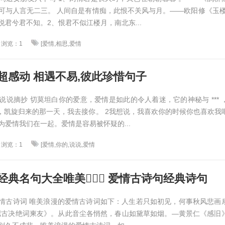
可与人言无二三。 人间自是有情痴，此恨不关风与月。——欧阳修《玉楼
君兮君不知。2、恨君不似江楼月，南北东...
浏览：1
[爱情,相思,爱情
超感动 相遇不易,彼此珍惜句子
说说摘抄 切莫坦白你的爱意，爱情是如此的令人着迷，它的神秘与 *** 
你，凯旋归来的那一天，我去接你。 2我想说，我喜欢你的时候你也喜欢我
为爱情我们在一起。爱情是容易被怀疑的...
浏览：1
[爱情,你的,说说,爱情
经典名句大全唯美： 爱情古诗句经典诗句
情古诗词 唯美浪漫的爱情古诗词如下：人生若只如初见，何事秋风悲画
拟古决绝词柬友》。从此音尘各悄然，春山如黛草如烟。—黄景仁《感旧