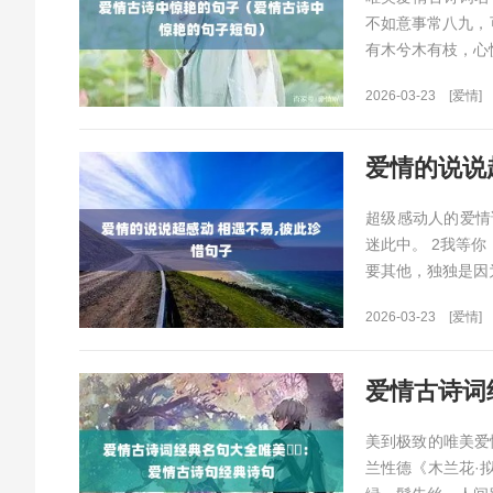
不如意事常八九，
有木兮木有枝，心悦
2026-03-23
[爱情]
爱情的说说
超级感动人的爱情
迷此中。 2我等
要其他，独独是因
2026-03-23
[爱情]
爱情古诗词
美到极致的唯美爱
兰性德《木兰花·