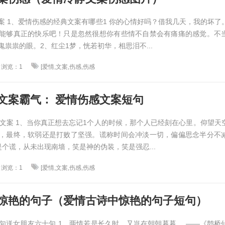
案 1、爱情伤感的经典文案有哪些1 你的心情好吗？借我几天，我的坏了
能够真正的快乐吧！只是忽然很想你有些情不自禁会有痛痛的感觉。不
祟祟的眼。2、红尘1梦，恍若初华，相思泪不...
浏览：1
[爱情,文案,伤感,伤感
文案霸气： 爱情伤感文案短句
情文案 1、当你真正想去忘记1个人的时候，那个人已经刻在心里。仰望天
，最终，软弱还是打败了坚强。谎称时间会冲淡一切，偏偏思念半分不
是个谎，从未出现南墙，笑是神的伪装，笑是强忍...
浏览：1
[爱情,文案,伤感,伤感
惊艳的句子（爱情古诗中惊艳的句子短句）
句送女朋友六十句 1、两情若是长久时，又岂在朝朝暮暮 。——《鹊桥