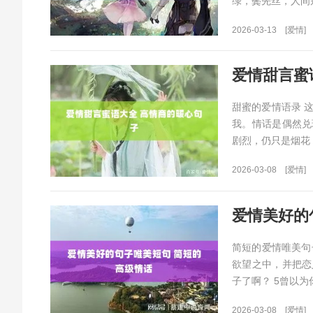
绿，鬓先丝，人间
2026-03-13
[爱情]
爱情甜言蜜
甜蜜的爱情语录 
我。情话是偶然兑
剧烈，仍只是烟花，
2026-03-08
[爱情]
爱情美好的
简短的爱情唯美句
欲望之中，并把恋
子了啊？ 5曾以为
2026-03-08
[爱情]