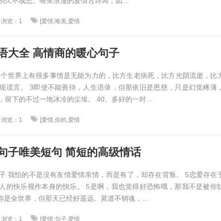
别久不成悲。唯美浪漫的爱情古诗词，如...
浏览：1
[爱情,唯美,爱情
语大全 高情商的暖心句子
这个世界上有很多事情是无能为力的，比方生老病死，比方光阴流逝，比
现谎言。 3即使不能善待，人生语录，但那依旧是恩慈，只是幻觉稀薄
留下的不过一地冰冷的尘埃。 40、多好的一对...
浏览：1
[爱情,你的,爱情
句子唯美短句 简短的高级情话
子 我怕的不是没有友情爱情亲情，而是有了，却存在背叛。 5恋爱存在
人的快乐视作本身的快乐。 5是啊，我也觉得好恐怖哦，那我不是被你
你是全世界，但那天已经好遥远。莫道不销魂，...
浏览：1
[爱情,句子,爱情