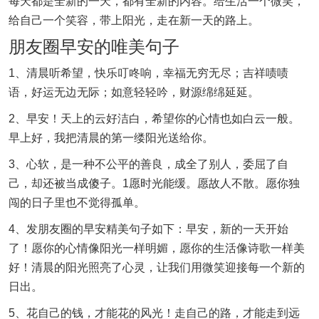
每天都是全新的一天，都有全新的内容。给生活一个微笑，
给自己一个笑容，带上阳光，走在新一天的路上。
朋友圈早安的唯美句子
1、清晨听希望，快乐叮咚响，幸福无穷无尽；吉祥啧啧
语，好运无边无际；如意轻轻吟，财源绵绵延延。
2、早安！天上的云好洁白，希望你的心情也如白云一般。
早上好，我把清晨的第一缕阳光送给你。
3、心软，是一种不公平的善良，成全了别人，委屈了自
己，却还被当成傻子。1愿时光能缓。愿故人不散。愿你独
闯的日子里也不觉得孤单。
4、发朋友圈的早安精美句子如下：早安，新的一天开始
了！愿你的心情像阳光一样明媚，愿你的生活像诗歌一样美
好！清晨的阳光照亮了心灵，让我们用微笑迎接每一个新的
日出。
5、花自己的钱，才能花的风光！走自己的路，才能走到远