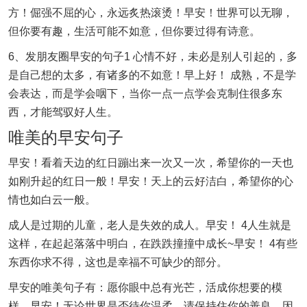
方！倔强不屈的心，永远炙热滚烫！早安！世界可以无聊，
但你要有趣，生活可能不如意，但你要过得有诗意。
6、发朋友圈早安的句子1 心情不好，未必是别人引起的，多
是自己想的太多，有诸多的不如意！早上好！ 成熟，不是学
会表达，而是学会咽下，当你一点一点学会克制住很多东
西，才能驾驭好人生。
唯美的早安句子
早安！看着天边的红日蹦出来一次又一次，希望你的一天也
如刚升起的红日一般！早安！天上的云好洁白，希望你的心
情也如白云一般。
成人是过期的儿童，老人是失效的成人。早安！ 4人生就是
这样，在起起落落中明白，在跌跌撞撞中成长~早安！ 4有些
东西你求不得，这也是幸福不可缺少的部分。
早安的唯美句子有：愿你眼中总有光芒，活成你想要的模
样。早安！无论世界是否待你温柔，请保持住你的善良，因