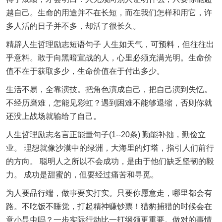
越自己。生命的用途并不在长短，而在我们怎样和用它，许
多人活的日子并不多，却活了很长久。
精辟人生哲理励志短语句子 人生如天气，可预料，但往往出
乎意料。敢于向黑暗宣战的人，心里必须充满光明。生命价
值不在于获取多少，生命价值在于付出多少。
生活不易，全靠演技。把角色演成自己，把自己演到失忆。
不经历磨难，怎能见彩虹？遇到困难不能够退缩，否则你就
还没上战场就输给了自己。
人生哲理励志名言正能量句子(1--20条) 勤能补拙，勤俭立
业。 理想就像沙漠中的绿洲，大海里的灯塔，指引人们前行
的方向。 聪明人之所以不会成功，是由于他们缺乏坚韧的毅
力。 成功是甜蜜的，但要经过痛苦和寻觅。
为人要品行端，做事要实打实。只要你愿意走，哪里都会有
路。不吃饭不睡觉，打起精神赚钞票！猎豹捕猎的时候会在
意小昆虫吗？一步实际行动比一打纲领更重要。做对的事情