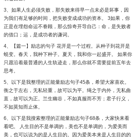
3、如果人生必须失败，那失败来得早一点未必是坏事，因
为我们有足够的时间，把失败变成成功的资本。 3如果，你
正是在埋怨命运不眷顾，那么惊奇开导自己：命，是失败者
的借口；运，是成功者的谦词。
4、【篇一】励志的句子 花开是一个过程。从种子到花开是
蜕变。春天，我种下种子。夏天，我和你一起盛开。 如果你
只愿沿着最普通的人生轨迹走，那么你就不需要提前五年去
思考。
5、以下是我整理的正能量励志句子45条，希望大家喜欢。
衡之于左右，无私轻重，故可以为平。绳之于内外，无私曲
直，故可以为正。兰生幽谷，不如真服而不芳；君子行义，
不如莫知而止体。
6、以下是我搜索整理的正能量励志句子68条，大家快来看
看吧。 人生目的不是单调的，美也不是单调的，为爱美而
美，也可以说为的是人生目的。因为爱美本来是人生目的的