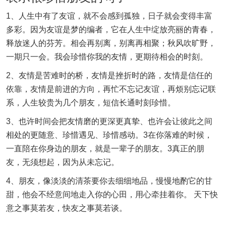
1、人生中有了友谊，就不会感到孤独，日子就会变得丰富
多彩。因为友谊是梦的编者，它在人生中绽放亮丽的青春，
释放迷人的芬芳。相会再别离，别离再相聚；秋风吹旷野，
一期只一会。我会珍惜你我的友情，更期待相会的时刻。
2、友情是苦难时的桥，友情是挫折时的路，友情是信任的
依靠，友情是前进的方向，再忙不忘记友谊，再烦别忘记联
系，人生较贵为几个朋友，短信长通时刻珍惜。
3、也许时间会把友情磨的更深更真挚、也许会让彼此之间
相处的更随意、珍惜遇见、珍惜感动。3在你落难的时候，
一直陪在你身边的朋友，就是一辈子的朋友。3真正的朋
友，无须想起，因为从未忘记。
4、朋友，像淡淡的清茶要你去细细地品，慢慢地酌它的甘
甜，他会不经意间地走入你的心田，用心牵挂着你。 天下快
意之事莫若友，快友之事莫若谈。