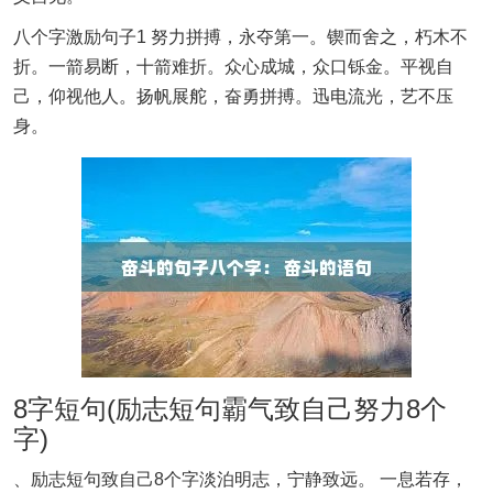
八个字激励句子1 努力拼搏，永夺第一。锲而舍之，朽木不
折。一箭易断，十箭难折。众心成城，众口铄金。平视自
己，仰视他人。扬帆展舵，奋勇拼搏。迅电流光，艺不压
身。
8字短句(励志短句霸气致自己努力8个
字)
、励志短句致自己8个字淡泊明志，宁静致远。 一息若存，