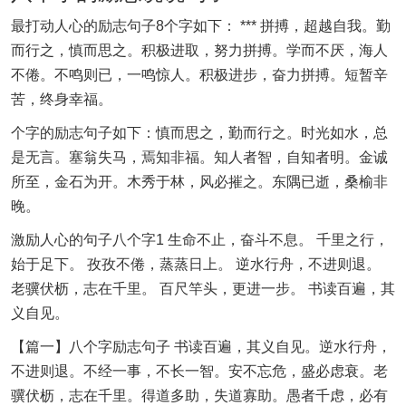
最打动人心的励志句子8个字如下： *** 拼搏，超越自我。勤
而行之，慎而思之。积极进取，努力拼搏。学而不厌，海人
不倦。不鸣则已，一鸣惊人。积极进步，奋力拼搏。短暂辛
苦，终身幸福。
个字的励志句子如下：慎而思之，勤而行之。时光如水，总
是无言。塞翁失马，焉知非福。知人者智，自知者明。金诚
所至，金石为开。木秀于林，风必摧之。东隅已逝，桑榆非
晚。
激励人心的句子八个字1 生命不止，奋斗不息。 千里之行，
始于足下。 孜孜不倦，蒸蒸日上。 逆水行舟，不进则退。
老骥伏枥，志在千里。 百尺竿头，更进一步。 书读百遍，其
义自见。
【篇一】八个字励志句子 书读百遍，其义自见。逆水行舟，
不进则退。不经一事，不长一智。安不忘危，盛必虑衰。老
骥伏枥，志在千里。得道多助，失道寡助。愚者千虑，必有