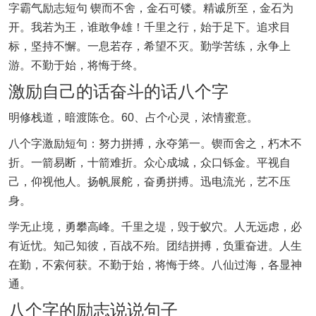
字霸气励志短句 锲而不舍，金石可镂。精诚所至，金石为
开。我若为王，谁敢争雄！千里之行，始于足下。追求目
标，坚持不懈。一息若存，希望不灭。勤学苦练，永争上
游。不勤于始，将悔于终。
激励自己的话奋斗的话八个字
明修栈道，暗渡陈仓。60、占个心灵，浓情蜜意。
八个字激励短句：努力拼搏，永夺第一。锲而舍之，朽木不
折。一箭易断，十箭难折。众心成城，众口铄金。平视自
己，仰视他人。扬帆展舵，奋勇拼搏。迅电流光，艺不压
身。
学无止境，勇攀高峰。千里之堤，毁于蚁穴。人无远虑，必
有近忧。知己知彼，百战不殆。团结拼搏，负重奋进。人生
在勤，不索何获。不勤于始，将悔于终。八仙过海，各显神
通。
八个字的励志说说句子