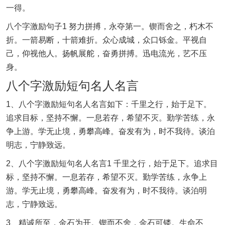
一得。
八个字激励句子1 努力拼搏，永夺第一。锲而舍之，朽木不
折。一箭易断，十箭难折。众心成城，众口铄金。平视自
己，仰视他人。扬帆展舵，奋勇拼搏。迅电流光，艺不压
身。
八个字激励短句名人名言
1、八个字激励短句名人名言如下：千里之行，始于足下。
追求目标，坚持不懈。一息若存，希望不灭。勤学苦练，永
争上游。学无止境，勇攀高峰。奋发有为，时不我待。谈泊
明志，宁静致远。
2、八个字激励短句名人名言1 千里之行，始于足下。追求目
标，坚持不懈。一息若存，希望不灭。勤学苦练，永争上
游。学无止境，勇攀高峰。奋发有为，时不我待。谈泊明
志，宁静致远。
3、精诚所至，金石为开。锲而不舍，金石可镂。生命不