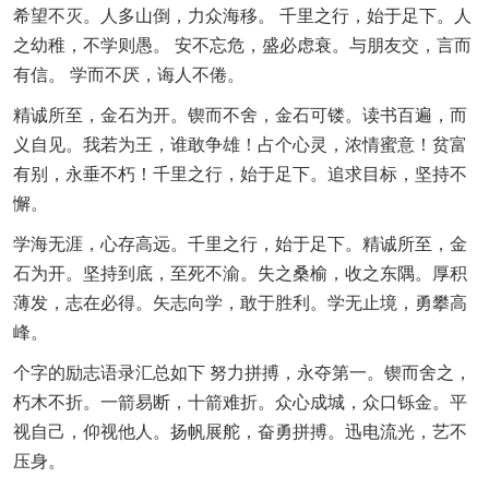
希望不灭。人多山倒，力众海移。 千里之行，始于足下。人
之幼稚，不学则愚。 安不忘危，盛必虑衰。与朋友交，言而
有信。 学而不厌，诲人不倦。
精诚所至，金石为开。锲而不舍，金石可镂。读书百遍，而
义自见。我若为王，谁敢争雄！占个心灵，浓情蜜意！贫富
有别，永垂不朽！千里之行，始于足下。追求目标，坚持不
懈。
学海无涯，心存高远。千里之行，始于足下。精诚所至，金
石为开。坚持到底，至死不渝。失之桑榆，收之东隅。厚积
薄发，志在必得。矢志向学，敢于胜利。学无止境，勇攀高
峰。
个字的励志语录汇总如下 努力拼搏，永夺第一。锲而舍之，
朽木不折。一箭易断，十箭难折。众心成城，众口铄金。平
视自己，仰视他人。扬帆展舵，奋勇拼搏。迅电流光，艺不
压身。