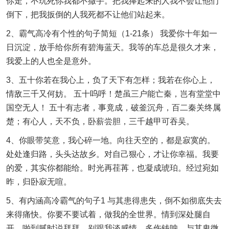
你走，不玩死你我都不撒手。把我捧起来的人我不会让他们
倒下，把我扳倒的人我死都不让他们站起来。
2、霸气高冷有个性的句子简短（1-21条） 我爱你十年如一
日沉淀，放手给你所有碧海蓝天。我等的车总是很久才来，
我爱上的人也全是意外。
3、五十你若在我心上，负了天下有怎样；我若在你心上，
情敌三千又何妨。 五十呜呼！楚虽三户能亡秦，岂有堂堂中
国空无人！ 五十有志者，事竟成，破釜沉舟，百二秦关终属
楚；有心人，天不负，卧薪尝胆，三千越甲可吞吴。
4、你眼带笑意，我心碎一地。向往天空的，都是寂寞的。
处处逢归路，头头达故乡。对自己狠心，才让你幸福。我要
的爱，其实你都能给。时光再荏苒，也凝成琥珀。经过宛如
昨，归卧寂无喧。
5、有内涵高冷霸气的句子1 与其患得患失，倒不如彻底失去
来得痛快。你要不要试着，做我的全世界。情到深处腿自
开，啪到腻时说拜拜。别跟我谈感情，多伤钱呐。与其卑微