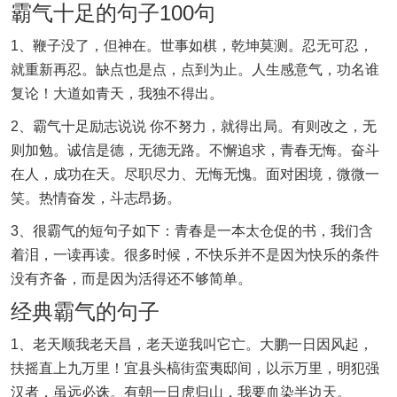
霸气十足的句子100句
1、鞭子没了，但神在。世事如棋，乾坤莫测。忍无可忍，
就重新再忍。缺点也是点，点到为止。人生感意气，功名谁
复论！大道如青天，我独不得出。
2、霸气十足励志说说 你不努力，就得出局。有则改之，无
则加勉。诚信是德，无德无路。不懈追求，青春无悔。奋斗
在人，成功在天。尽职尽力、无悔无愧。面对困境，微微一
笑。热情奋发，斗志昂扬。
3、很霸气的短句子如下：青春是一本太仓促的书，我们含
着泪，一读再读。很多时候，不快乐并不是因为快乐的条件
没有齐备，而是因为活得还不够简单。
经典霸气的句子
1、老天顺我老天昌，老天逆我叫它亡。大鹏一日因风起，
扶摇直上九万里！宜县头槁街蛮夷邸间，以示万里，明犯强
汉者，虽远必诛。有朝一日虎归山，我要血染半边天。