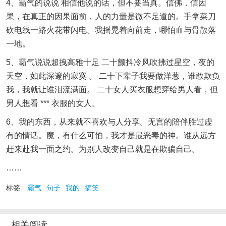
4、霸气的说说 相信他说的话，但不要当真。信佛，信因
果，在真正的因果面前，人的力量是微不足道的。手拿菜刀
砍电线一路火花带闪电。我摇晃着向前走，哪怕血与骨散落
一地。
5、霸气说说超拽高雅十足 二十颤抖冷风吹拂过星空，夜的
天空，如此深邃的寂寞 。 二十下辈子我要做洋葱，谁敢欺负
我，我就让谁泪流满面。 二十女人买衣服想穿给男人看，但
男人想看 *** 衣服的女人。
6、我的东西，从来就不喜欢与人分享。无言的陪伴胜过虚
有的情话。魔，有什么可怕，我才是最恶毒的神。谁从远方
赶来赴我一面之约。为别人改变自己就是在欺骗自己。
……
标签:
霸气
句子
我的
搞笑
相关阅读