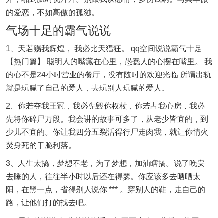
的爱恋，不如高傲的孤独。
气场十足的霸气说说
1、天若赐我辉煌， 我必比天猖狂。 qq空间说说霸气十足
【热门篇】 聪明人的嘴藏在心里，愚蠢人的心摆在嘴里。 我
的心不是24小时营业的餐厅，没有随时的欢迎光临 所谓出轨
就是玩腻了自己的爱人，去玩别人玩腻的爱人。
2、你若夺我王冠，我必先毁你权杖，你若占我心房，我必
先将你碎尸万段。我会讲的故事可多了，从老少皆宜的，到
少儿不宜的。你让我四分五裂活得行尸走肉我，就让你情火
焚身死的干脆利落。
3、人生太搞，梦想不老，为了梦想，加油瞎搞。说了晚安
去睡的人，往往半小时以后还在得瑟。你应该多去晒晒太
阳，在黑一点，省得别人说你 *** 。穿别人的鞋，走自己的
路，让他们打的找去吧。