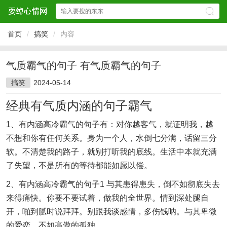
首页
/
搞笑
/
内容
气质霸气的句子 有气质霸气的句子
搞笑
2024-05-14
经典有气质内涵的句子霸气
1、有内涵高冷霸气的句子有：对你越客气，就证明我，越
不想和你有任何关系。身为一个人，水倒七分满，话留三分
软。不清楚我的路子，就别打听我的底线。生活中本就充满
了失望，不是所有的等待都能如愿以偿。
2、有内涵高冷霸气的句子1 与其患得患失，倒不如彻底失去
来得痛快。你要不要试着，做我的全世界。情到深处腿自
开，啪到腻时说拜拜。别跟我谈感情，多伤钱呐。与其卑微
的爱恋，不如高傲的孤独。