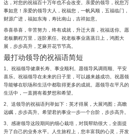
达，对您的祝福百十万年也不会改变。亲爱的领导，祝您万
事如意！亲爱的领导大人，祝福您，一帆风顺，五福临门，
财源广进，福如东海，寿比南山，吉祥如意。
恭喜恭喜，辛苦努力，终有成就，升迁大喜，祝福送你。愿
老板鹏程万里，连阶累任。祝老板事业蒸蒸日上，鸿图大
展，步步高升，芝麻开花节节高。
最打动领导的祝福语简短
1、祝福领导健康长寿、事业顺利。愿领导风调雨顺、平安
喜乐。祝福领导在未来的日子里，可以越来越成功。祝愿领
导能够在职场和生活中都取得更多的成就。愿领导在平凡的
生活中，一直拥有着梦想和希望。
2、送领导的祝福语列举如下：英才得展，大展鸿图；高瞻
远瞩，步步高升。希望君的事业一步一个台阶，步步高升。
3、感谢领导这段期间的细心栽培，对我帮助很大，全面提
升了自己的业务水平。人生旅程上，您丰富我的心灵，开发