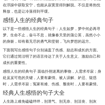
在浮躁中获取安宁，也能从寂寞里得到解脱。不仅是将热忱
释放，也是让冷落得到平缓。
感悟人生的经典句子
以下是一些感悟人生的经典句子：人生如梦，梦中何必再寻
梦。生命不止，奋斗不息，就像春天里的蒲公英，虽然小小
的身躯，却有着无尽的勇气和坚韧，飞向梦想的远方。
下面我写出感悟句子分别涵盖了伤感、励志和成长的方面。
它们通过简洁明了的语言传达了关于人生意义、激励自己和
成长的重要性。
感悟人生的经典句子 面临扑朔迷离的事物，人需求岑寂；身
处岌岌可危的关键，人要有豪情。被人误解、妒忌、疑惑
时，人需求岑寂；冤家有难、伤感、颓丧时，人要有豪情。
经典人生感悟的句子大全
人生路上难免磕磕绊绊，别泄气、别无奈、别沮丧、别灰