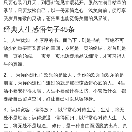
只要心装四月天，到哪都能见春暖花开。纵然在满目枯草的
季节，只要放松自己，以一份素简之心，浅笑向前，便可享
受岁月如歌的灵动，苍茫里也能觅得美丽的风景线。
经典人生感悟句子45条
1、人生犹如一本厚厚的书。而当下，则是书的一节绝不可
缺少的重要而又普通的章回，岁尾是一页的终结，岁首则是
新一页的始端。一页复一页地缓缓地品味细读，才可习得人
生的真谛。
2、、为你的难过而欢乐的是敌人，为你的欢乐而欢乐的是
朋友，为你的难过而难过的就是那些该放进心底的人。 4生
活不要安排得太满，人生不要设计得太挤。不管做什么，都
要给自己留点空间，好让自己可以从容转身。
3、识得宽容，懂得放下，以平常心对待生活，生活，将无
处不是胜境；识得进退，懂得回归，以平常心对待人生，人
生，将无处不是坦途。 修行，是一种自由而洒脱的出离。真