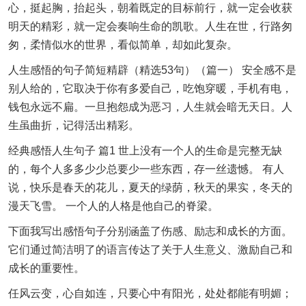
心，挺起胸，抬起头，朝着既定的目标前行，就一定会收获
明天的精彩，就一定会奏响生命的凯歌。人生在世，行路匆
匆，柔情似水的世界，看似简单，却如此复杂。
人生感悟的句子简短精辟（精选53句）（篇一） 安全感不是
别人给的，它取决于你有多爱自己，吃饱穿暖，手机有电，
钱包永远不扁。一旦抱怨成为恶习，人生就会暗无天日。人
生虽曲折，记得活出精彩。
经典感悟人生句子 篇1 世上没有一个人的生命是完整无缺
的，每个人多多少少总要少一些东西，存一丝遗憾。 有人
说，快乐是春天的花儿，夏天的绿荫，秋天的果实，冬天的
漫天飞雪。 一个人的人格是他自己的脊梁。
下面我写出感悟句子分别涵盖了伤感、励志和成长的方面。
它们通过简洁明了的语言传达了关于人生意义、激励自己和
成长的重要性。
任风云变，心自如连，只要心中有阳光，处处都能有明媚；