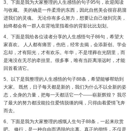
3、下面是我为大家整理的人生感悟的句子95句，欢迎阅读
与收藏。 美的确是一件柔滑的东西，因此自然美会很容易溜
进我们的灵魂。 无论你有多么努力，想要让自己做到完美，
始终都会有一群人在背地里指着你的背影比比划划。
4、下面是我给各位读者分享的人生感悟句子86句，希望大
家喜欢。 人人都有痛苦，伤疤，经常去揭，会添新创。学会
忘却，才有阳光，才有欢乐。年华，不是埋葬在光阴里，而
是淹没在无尽的牵挂里。很多事，唯有当距离渐远时，才能
回首看清它。
5、以下是我整理的人生感悟的句子88条，希望能够帮助到
大家。 既然，日子每天都是新的，我们为什么不以全新的姿
态，全身的力量，把每一天都活它一个——崭新辉煌？ 我尽
了最大的努力都没能拉住爱情脱缰的绳，只得由着爱情飞奔
而去。
6、下面是我为大家整理的感慨人生句子88条，一起来欣赏
吧。 修行，是一种自由而洒脱的出离。真正的彻悟，不仅是