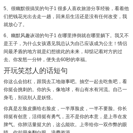
5、很幽默很搞笑的句子1 很多人喜欢旅游分享经验，看着他
们把钱花光出去走一趟，回来后生活还是没有任何改变，我
就放心了。
6、幽默风趣诙谐的句子1 在哪里摔倒就在哪里躺下。我又不
是王子，为什么女孩遇见我总认为自己应该成为公主！情侣
间最矛盾的地方就是幻想彼此的未来，却惦记着对方的过
去。你发怒一分钟，便失去60秒的幸福。
开玩笑怼人的话短句
你这么会抬杠，跟我去工地做事吧。抽空一起去吃鱼吧，看
你挺会挑刺的。你的头，像地球，有山有水有河流。自己一
身毛，别说别人是妖怪。
你真是左脸皮撕给右脸皮，一半厚脸皮，一半不要脸。你长
得挺有创意，活得挺有勇气，丑不是你的本意，是上帝在发
脾气。你肺活量挺大的，这么能吹。上帝给你一双作弊的眼
睛，你却用来翻白眼，浪费资源。