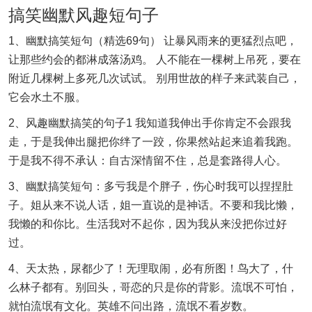
搞笑幽默风趣短句子
1、幽默搞笑短句（精选69句） 让暴风雨来的更猛烈点吧，
让那些约会的都淋成落汤鸡。 人不能在一棵树上吊死，要在
附近几棵树上多死几次试试。 别用世故的样子来武装自己，
它会水土不服。
2、风趣幽默搞笑的句子1 我知道我伸出手你肯定不会跟我
走，于是我伸出腿把你绊了一跤，你果然站起来追着我跑。
于是我不得不承认：自古深情留不住，总是套路得人心。
3、幽默搞笑短句：多亏我是个胖子，伤心时我可以捏捏肚
子。姐从来不说人话，姐一直说的是神话。不要和我比懒，
我懒的和你比。生活我对不起你，因为我从来没把你过好
过。
4、天太热，尿都少了！无理取闹，必有所图！鸟大了，什
么林子都有。别回头，哥恋的只是你的背影。流氓不可怕，
就怕流氓有文化。英雄不问出路，流氓不看岁数。