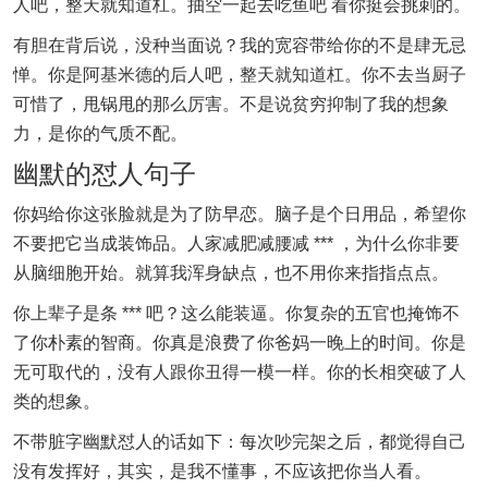
人吧，整天就知道杠。抽空一起去吃鱼吧 看你挺会挑刺的。
有胆在背后说，没种当面说？我的宽容带给你的不是肆无忌
惮。你是阿基米德的后人吧，整天就知道杠。你不去当厨子
可惜了，甩锅甩的那么厉害。不是说贫穷抑制了我的想象
力，是你的气质不配。
幽默的怼人句子
你妈给你这张脸就是为了防早恋。脑子是个日用品，希望你
不要把它当成装饰品。人家减肥减腰减 *** ，为什么你非要
从脑细胞开始。就算我浑身缺点，也不用你来指指点点。
你上辈子是条 *** 吧？这么能装逼。你复杂的五官也掩饰不
了你朴素的智商。你真是浪费了你爸妈一晚上的时间。你是
无可取代的，没有人跟你丑得一模一样。你的长相突破了人
类的想象。
不带脏字幽默怼人的话如下：每次吵完架之后，都觉得自己
没有发挥好，其实，是我不懂事，不应该把你当人看。