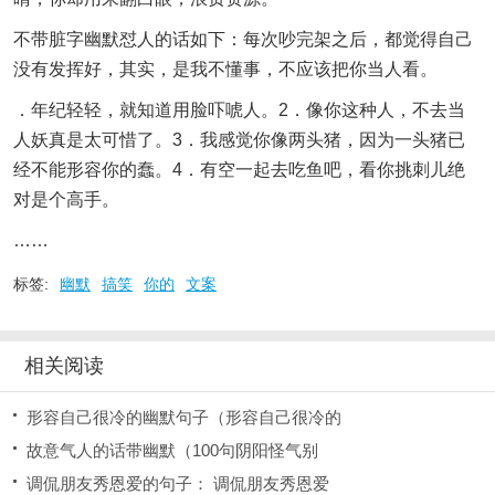
不带脏字幽默怼人的话如下：每次吵完架之后，都觉得自己
没有发挥好，其实，是我不懂事，不应该把你当人看。
．年纪轻轻，就知道用脸吓唬人。2．像你这种人，不去当
人妖真是太可惜了。3．我感觉你像两头猪，因为一头猪已
经不能形容你的蠢。4．有空一起去吃鱼吧，看你挑刺儿绝
对是个高手。
……
标签:
幽默
搞笑
你的
文案
相关阅读
形容自己很冷的幽默句子（形容自己很冷的
故意气人的话带幽默（100句阴阳怪气别
调侃朋友秀恩爱的句子： 调侃朋友秀恩爱