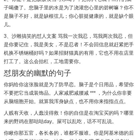
子喝傻了。您脑子里的水是为了浇灌您心里的碧树嘛？你不
是脑子不好，就是缺根弦儿；你心脏挺健康的，就是缺个眼
儿。
3、沙雕搞笑的怼人文案 骂我一次我忍，骂我两次我忍，但
是你要记住，我是美女，不是忍者！不会回信息就赶紧把手
机换不锈钢桶好吗？如果招财猫真的有用，它也不用在店里
打工了。这么会抬杠，工地需要你。
怼朋友的幽默的句子
你妈给你这张脸就是为了防早恋。脑子是个日用品，希望你
不要把它当成装饰品。人家减肥减腰减 *** ，为什么你非要
从脑细胞开始。就算我浑身缺点，也不用你来指指点点。
人贱有天收，人蠢没得救！你的自信是在淘宝买的吗？哪里
来的野鸡在那咕咕day。屎可以乱吃，话不可乱说。
你瞅你那五官，各长各的，谁都不服谁。你是阿基米德的后