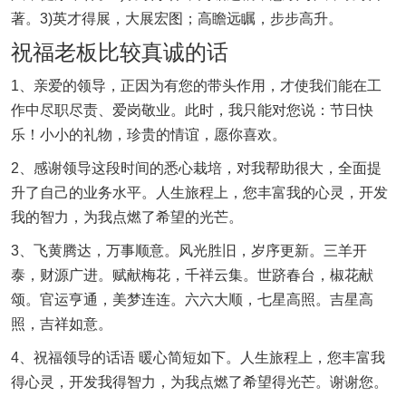
著。3)英才得展，大展宏图；高瞻远瞩，步步高升。
祝福老板比较真诚的话
1、亲爱的领导，正因为有您的带头作用，才使我们能在工
作中尽职尽责、爱岗敬业。此时，我只能对您说：节日快
乐！小小的礼物，珍贵的情谊，愿你喜欢。
2、感谢领导这段时间的悉心栽培，对我帮助很大，全面提
升了自己的业务水平。人生旅程上，您丰富我的心灵，开发
我的智力，为我点燃了希望的光芒。
3、飞黄腾达，万事顺意。风光胜旧，岁序更新。三羊开
泰，财源广进。赋献梅花，千祥云集。世跻春台，椒花献
颂。官运亨通，美梦连连。六六大顺，七星高照。吉星高
照，吉祥如意。
4、祝福领导的话语 暖心简短如下。人生旅程上，您丰富我
得心灵，开发我得智力，为我点燃了希望得光芒。谢谢您。