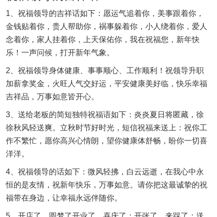
1、祝福领导的吉祥话如下：愿运气追着你，美事跟着你，
金钱贴着你，贵人帮助你，祸事躲着你，小人绕着你，爱人
念着你，家人挂着你，上天保佑你，我在祝福您，新年快
乐！一声问候，打开新年气象。
2、祝福领导身体健康、事事顺心、工作顺利！祝领导升职
加薪拿奖金，火旺人气交好运，平安健康美好临，快乐幸福
吉祥品，万事如意皆开心。
3、送给老板的简短独特祝福语如下：炎炎夏日将匿藏，徐
徐秋风轻送爽。立秋时节好时光，短信祝福来送上：祝你工
作不繁忙，愿你高兴心情朗，望你健康体舒畅，盼你一切喜
洋洋。
4、祝福领导的话如下：微风轻拂，白云远逝，在我心中永
恒的是友情，祝新年快乐，万事如意。请你把这最诚挚的祝
福带在身边，让幸福永远伴随你。
5、开店了，圆梦了开业了，喜庆了；开张了，来踩了；送