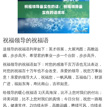
祝福领导的祝福语
送领导的祝福语列举如下：英才得展，大展鸿图；高瞻远
瞩，步步高升。希望君的事业一步一个台阶，步步高升。
祝福领导的祝福语如下：对您的感激千言万语也无法表达，
对您的祝福百十万年也不会改变。亲爱的领导，祝您万事如
意！亲爱的领导大人，祝福您，一帆风顺，五福临门，财源
广进，福如东海，寿比南山，吉祥如意。
给领导的暖心祝福语 1)天高海深，比不上您对我们的付出；
诗美词甜，比不上您对我们的真情；今日分别，祝您一路顺
风，健康常伴。2)功绩永怀，高瞻远瞩，懋绩可风，功绩卓