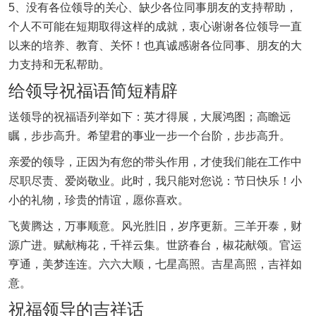
5、没有各位领导的关心、缺少各位同事朋友的支持帮助，
个人不可能在短期取得这样的成就，衷心谢谢各位领导一直
以来的培养、教育、关怀！也真诚感谢各位同事、朋友的大
力支持和无私帮助。
给领导祝福语简短精辟
送领导的祝福语列举如下：英才得展，大展鸿图；高瞻远
瞩，步步高升。希望君的事业一步一个台阶，步步高升。
亲爱的领导，正因为有您的带头作用，才使我们能在工作中
尽职尽责、爱岗敬业。此时，我只能对您说：节日快乐！小
小的礼物，珍贵的情谊，愿你喜欢。
飞黄腾达，万事顺意。风光胜旧，岁序更新。三羊开泰，财
源广进。赋献梅花，千祥云集。世跻春台，椒花献颂。官运
亨通，美梦连连。六六大顺，七星高照。吉星高照，吉祥如
意。
祝福领导的吉祥话